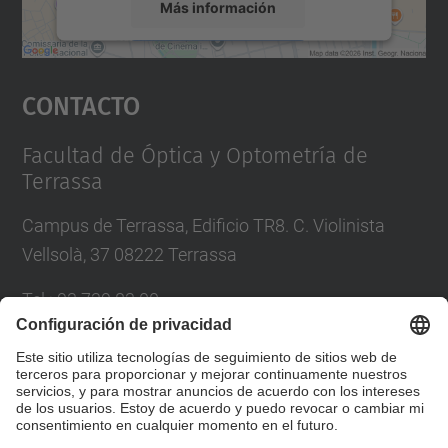
Más información
Aceptar
Contacto
powered by
Usercentrics Consent
Management Platform
Facultad de Óptica y Optometría de
Terrassa
Campus de Terrassa, Edificio TR8. C. Violinista
Vellsolà, 37 08222 Terrassa
Tel.
:
93 739 83 00
Correo
:
info.foot@upc.edu
Directorio UPC
Formulario de contacto